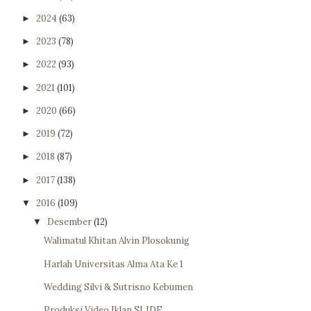
2024
(63)
►
2023
(78)
►
2022
(93)
►
2021
(101)
►
2020
(66)
►
2019
(72)
►
2018
(87)
►
2017
(138)
►
2016
(109)
▼
Desember
(12)
▼
Walimatul Khitan Alvin Plosokunig
Harlah Universitas Alma Ata Ke 1
Wedding Silvi & Sutrisno Kebumen
Produksi Video Iklan SLIDE