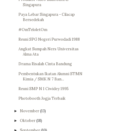
Singapura
Paya Lebar Singapura - Cilacap
Bersedekah
#OmTeloletOm
Reuni SPG Negeri Purwodadi 1988
Angkat Sumpah Ners Universitas
Alma Ata
Drama Risalah Cinta Bandung
Pembentukan Ikatan Alumni STMN
Kimia / SMK N 7 Ban...
Reuni SMP N 1 Ciwidey 1995
Photobooth Jogja Terbaik
November
(13)
►
Oktober
(18)
►
September
(10)
►