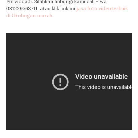
Purwodadi. Silahkan hubungi kami call + wa
081229568711 atau klik link ini
jasa foto videoterbaik
di Grobogan murah.