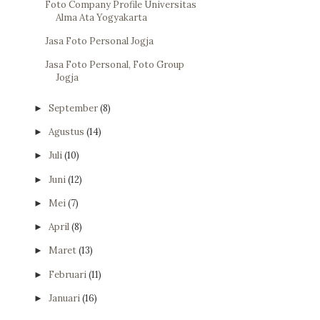
Foto Company Profile Universitas
Alma Ata Yogyakarta
Jasa Foto Personal Jogja
Jasa Foto Personal, Foto Group
Jogja
September
(8)
►
Agustus
(14)
►
Juli
(10)
►
Juni
(12)
►
Mei
(7)
►
April
(8)
►
Maret
(13)
►
Februari
(11)
►
Januari
(16)
►