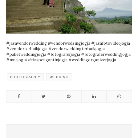
#jasavendorwedding #vendorwedsingjogja #jasafotovideojogja
#vemdorterbaikjogja #vendorweddingterbaikjogja
#paketweddingjogja #fotograferjogja #fotograferweddingjogja
#muajogja #riaspengantinjogja #weddingorganizerjogja
PHOTOGRAPHY
WEDDING