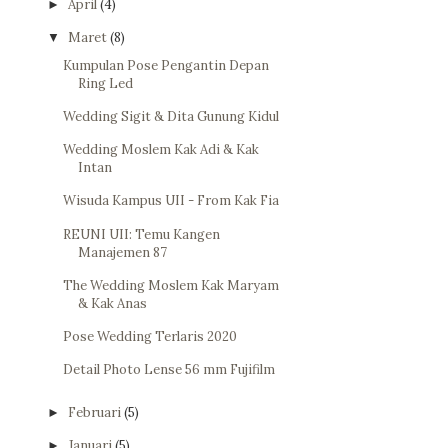
April
(4)
►
Maret
(8)
▼
Kumpulan Pose Pengantin Depan
Ring Led
Wedding Sigit & Dita Gunung Kidul
Wedding Moslem Kak Adi & Kak
Intan
Wisuda Kampus UII - From Kak Fia
REUNI UII: Temu Kangen
Manajemen 87
The Wedding Moslem Kak Maryam
& Kak Anas
Pose Wedding Terlaris 2020
Detail Photo Lense 56 mm Fujifilm
Februari
(5)
►
Januari
(5)
►