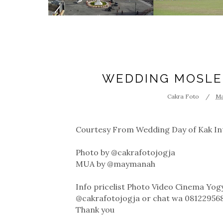
WEDDING MOSLEM
Cakra Foto
Ma
Courtesy From Wedding Day of Kak In
Photo by @cakrafotojogja
MUA by @maymanah
Info pricelist Photo Video Cinema Yo
@cakrafotojogja or chat wa 081229568
Thank you