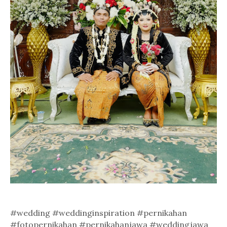
#wedding #weddinginspiration #pernikahan
#fotopernikahan #pernikahanjawa #weddingjawa