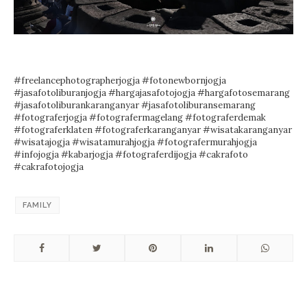
#freelancephotographerjogja
#fotonewbornjogja
#jasafotoliburanjogja
#hargajasafotojogja
#hargafotosemarang
#jasafotoliburankaranganyar
#jasafotoliburansemarang
#fotograferjogja
#fotografermagelang
#fotograferdemak
#fotograferklaten
#fotograferkaranganyar
#wisatakaranganyar
#wisatajogja
#wisatamurahjogja
#fotografermurahjogja
#infojogja
#kabarjogja
#fotograferdijogja
#cakrafoto
#cakrafotojogja
FAMILY