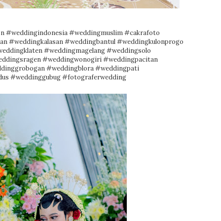
on
#weddingindonesia
#weddingmuslim
#cakrafoto
an
#weddingkalasan
#weddingbantul
#weddingkulonprogo
eddingklaten
#weddingmagelang
#weddingsolo
ddingsragen
#weddingwonogiri
#weddingpacitan
dinggrobogan
#weddingblora
#weddingpati
dus
#weddinggubug
#fotograferwedding