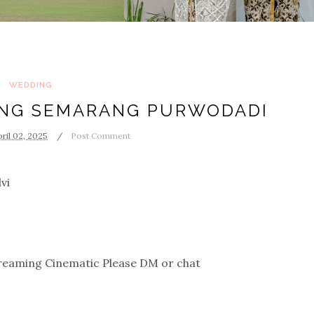
WEDDING
NG SEMARANG PURWODADI
pril 02, 2025
Post Comment
vi
Pricelist info Paket Photo Video Livestreaming Cinematic Please DM or chat 