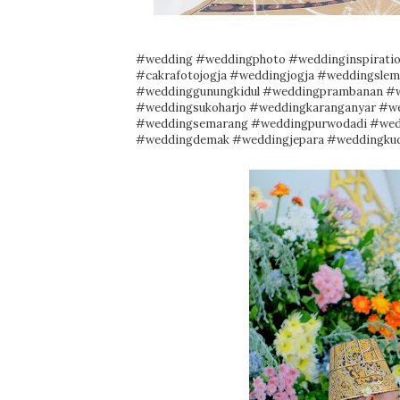
#wedding
#weddingphoto
#weddinginspirati
#cakrafotojogja
#weddingjogja
#weddingslem
#weddinggunungkidul
#weddingprambanan
#w
#weddingsukoharjo
#weddingkaranganyar
#we
#weddingsemarang
#weddingpurwodadi
#wed
#weddingdemak
#weddingjepara
#weddingku