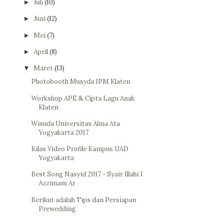
Juli
(10)
►
Juni
(12)
►
Mei
(7)
►
April
(8)
►
Maret
(13)
▼
Photobooth Musyda IPM Klaten
Workshop APE & Cipta Lagu Anak
Klaten
Wisuda Universitas Alma Ata
Yogyakarta 2017
Kilas Video Profile Kampus UAD
Yogyakarta
Best Song Nasyid 2017 - Syair Illahi I
Azzimam Ar
Berikut adalah Tips dan Persiapan
Prewedding