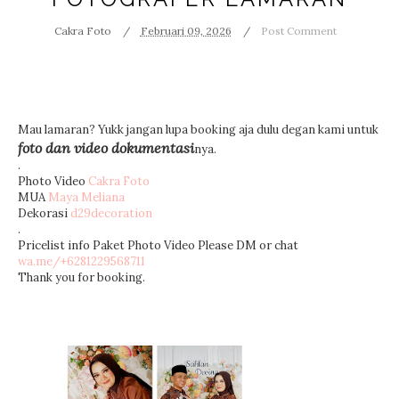
Cakra Foto
Februari 09, 2026
Post Comment
Mau lamaran? Yukk jangan lupa booking aja dulu degan kami untuk
foto dan video dokumentasi
nya.
.
Photo Video
Cakra Foto
MUA
Maya Meliana
Dekorasi
d29decoration
.
Pricelist info Paket Photo Video Please DM or chat
wa.me/+6281229568711
Thank you for booking.