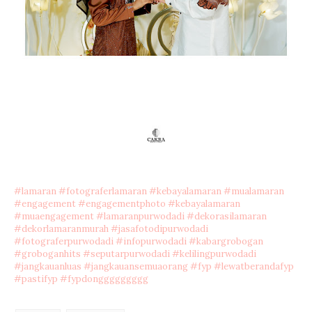
#lamaran
#fotograferlamaran
#kebayalamaran
#mualamaran
#engagement
#engagementphoto
#kebayalamaran
#muaengagement
#lamaranpurwodadi
#dekorasilamaran
#dekorlamaranmurah
#jasafotodipurwodadi
#fotograferpurwodadi
#infopurwodadi
#kabargrobogan
#groboganhits
#seputarpurwodadi
#kelilingpurwodadi
#jangkauanluas
#jangkauansemuaorang
#fyp
#lewatberandafyp
#pastifyp
#fypdonggggggggg