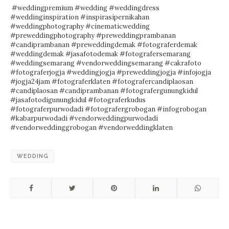
#weddingpremium #wedding #weddingdress
#weddinginspiration #inspirasipernikahan
#weddingphotography #cinematicwedding
#preweddingphotography #preweddingprambanan
#candiprambanan #preweddingdemak #fotograferdemak
#weddingdemak #jasafotodemak #fotografersemarang
#weddingsemarang #vendorweddingsemarang #cakrafoto
#fotograferjogja #weddingjogja #preweddingjogja #infojogja
#jogja24jam #fotograferklaten #fotografercandiplaosan
#candiplaosan #candiprambanan #fotografergunungkidul
#jasafotodigunungkidul #fotograferkudus
#fotograferpurwodadi #fotografergrobogan #infogrobogan
#kabarpurwodadi #vendorweddingpurwodadi
#vendorweddinggrobogan #vendorweddingklaten
WEDDING