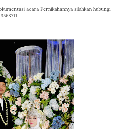
okumentasi acara Pernikahannya silahkan hubungi
29568711